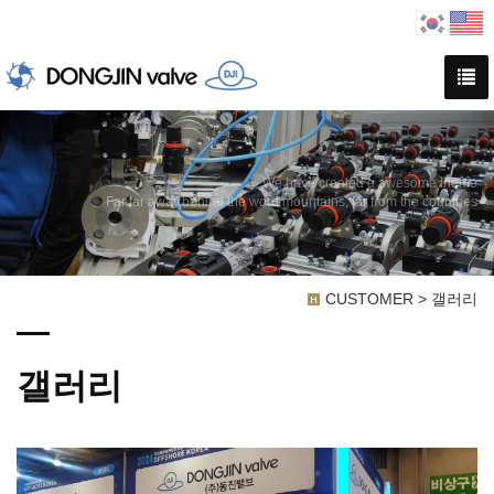
We have created a awesome theme
Far far away,behind the word mountains, far from the countries
CUSTOMER > 갤러리
갤러리