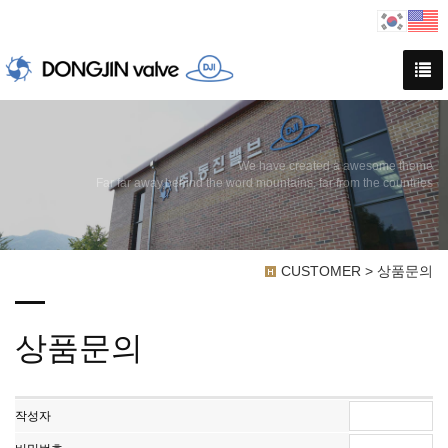
We have created a awesome theme
Far far away,behind the word mountains, far from the countries
CUSTOMER > 상품문의
상품문의
작성자